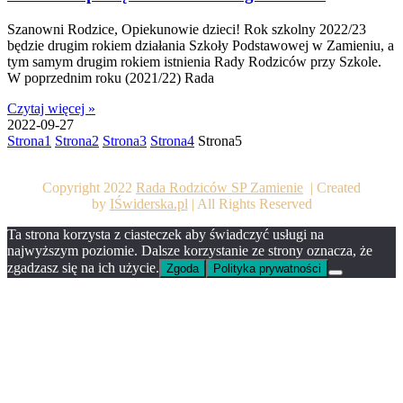
Szanowni Rodzice, Opiekunowie dzieci! Rok szkolny 2022/23
będzie drugim rokiem działania Szkoły Podstawowej w Zamieniu, a
tym samym drugim rokiem istnienia Rady Rodziców przy Szkole.
W poprzednim roku (2021/22) Rada
Czytaj więcej »
2022-09-27
Strona
1
Strona
2
Strona
3
Strona
4
Strona
5
Copyright 2022
Rada Rodziców SP Zamienie
| Created
by
IŚwiderska.pl
| All Rights Reserved
Ta strona korzysta z ciasteczek aby świadczyć usługi na
najwyższym poziomie. Dalsze korzystanie ze strony oznacza, że
zgadzasz się na ich użycie.
Zgoda
Polityka prywatności