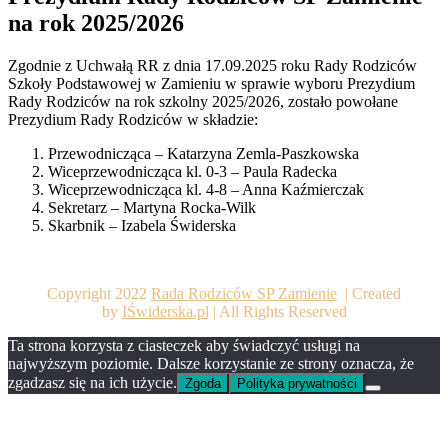
na rok 2025/2026
Zgodnie z Uchwałą RR z dnia 17.09.2025 roku Rady Rodziców
Szkoły Podstawowej w Zamieniu w sprawie wyboru Prezydium
Rady Rodziców na rok szkolny 2025/2026, zostało powołane
Prezydium Rady Rodziców w składzie:
Przewodnicząca – Katarzyna Zemla-Paszkowska
Wiceprzewodnicząca kl. 0-3 – Paula Radecka
Wiceprzewodnicząca kl. 4-8 – Anna Kaźmierczak
Sekretarz – Martyna Rocka-Wilk
Skarbnik – Izabela Świderska
Copyright 2022
Rada Rodziców SP Zamienie
| Created
by
IŚwiderska.pl
| All Rights Reserved
Ta strona korzysta z ciasteczek aby świadczyć usługi na
najwyższym poziomie. Dalsze korzystanie ze strony oznacza, że
zgadzasz się na ich użycie.
Zgoda
Polityka prywatności