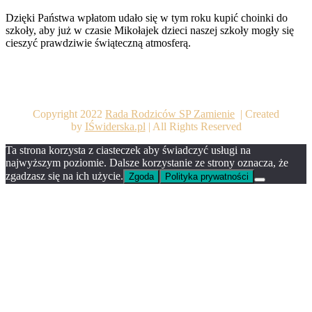
Dzięki Państwa wpłatom udało się w tym roku kupić choinki do
szkoły, aby już w czasie Mikołajek dzieci naszej szkoły mogły się
cieszyć prawdziwie świąteczną atmosferą.
Copyright 2022
Rada Rodziców SP Zamienie
| Created
by
IŚwiderska.pl
| All Rights Reserved
Ta strona korzysta z ciasteczek aby świadczyć usługi na
najwyższym poziomie. Dalsze korzystanie ze strony oznacza, że
zgadzasz się na ich użycie.
Zgoda
Polityka prywatności